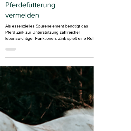
Zinkmangel in der
Pferdefütterung
vermeiden
Als essenzielles Spurenelement benötigt das
Pferd Zink zur Unterstützung zahlreicher
lebenswichtiger Funktionen. Zink spielt eine Rolle
bei der Gewebereparatur, im Immunsystem, bei
der Fruchtbarkeit, in der fötalen Entwicklung und
beim körperlichen Wachstum. Das chemische
Element mit dem Elementsymbol Zn zählt zu den
zweithäufigsten Spurenelementen im
Pferdekörper und ist an einer Vielzahl von
enzymatischen Reaktionen beteiligt. Dazu
gehören insbesondere der antioxidative Sch