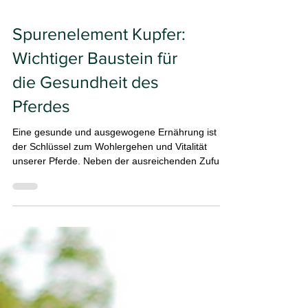
Spurenelement Kupfer:
Wichtiger Baustein für
die Gesundheit des
Pferdes
Eine gesunde und ausgewogene Ernährung ist
der Schlüssel zum Wohlergehen und Vitalität
unserer Pferde. Neben der ausreichenden Zufuhr
an Nährstoffen ist das komplexe Zusammenspiel
von Mineralstoffen, Spurenelementen und
Vitaminen entscheidend für die Gesunderhaltung
des Pferdekörpers. Um im Falle eines möglichen
Mangels rechtzeitig reagieren zu können, ist es