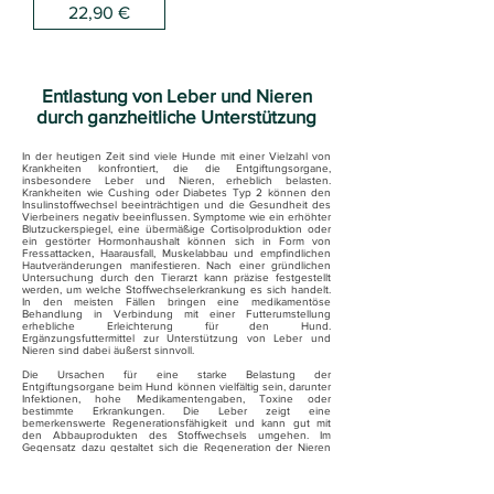
Preis
22,90 €
Entlastung von Leber und Nieren
durch ganzheitliche Unterstützung
In der heutigen Zeit sind viele Hunde mit einer Vielzahl von
Krankheiten konfrontiert, die die Entgiftungsorgane,
insbesondere Leber und Nieren, erheblich belasten.
Krankheiten wie Cushing oder Diabetes Typ 2 können den
Insulinstoffwechsel beeinträchtigen und die Gesundheit des
Vierbeiners negativ beeinflussen. Symptome wie ein erhöhter
Blutzuckerspiegel, eine übermäßige Cortisolproduktion oder
ein gestörter Hormonhaushalt können sich in Form von
Fressattacken, Haarausfall, Muskelabbau und empfindlichen
Hautveränderungen manifestieren. Nach einer gründlichen
Untersuchung durch den Tierarzt kann präzise festgestellt
werden, um welche Stoffwechselerkrankung es sich handelt.
In den meisten Fällen bringen eine medikamentöse
Behandlung in Verbindung mit einer Futterumstellung
erhebliche Erleichterung für den Hund.
Ergänzungsfuttermittel zur Unterstützung von Leber und
Nieren sind dabei äußerst sinnvoll.
Die Ursachen für eine starke Belastung der
Entgiftungsorgane beim Hund können vielfältig sein, darunter
Infektionen, hohe Medikamentengaben, Toxine oder
bestimmte Erkrankungen. Die Leber zeigt eine
bemerkenswerte Regenerationsfähigkeit und kann gut mit
den Abbauprodukten des Stoffwechsels umgehen. Im
Gegensatz dazu gestaltet sich die Regeneration der Nieren
schwieriger, und eine vollständige Heilung ist oft nicht mehr
möglich.