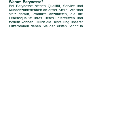
Warum B
arynesse?
Bei Barynesse stehen
Qualität, Service und
Kundenzufriedenheit an erster Stelle. Wir sind
stolz darauf, Produkte anzubieten, die die
Lebensqualität Ihres Tieres unterstützen u
nd
förde
rn können. Durch die Bestellung unserer
Futterproben gehen Sie den ersten Schritt in
Richtung eine
r optiemierten Ernährung für Ihr
Tier. Einen hochwertiges Futter trägt
maßgeblich zur Gesunderhaltung Ihres treuen
Beleiters bei.
Finden Sie das perfekte Futter für Ihr Pferd.
Barynesse – weil uns die Gesundheit Ihres
Tieres am Herzen liegt.
Barynesse
VERSANDINFORMATIONEN
THERAPEUTEN
PHILOSOPHIE