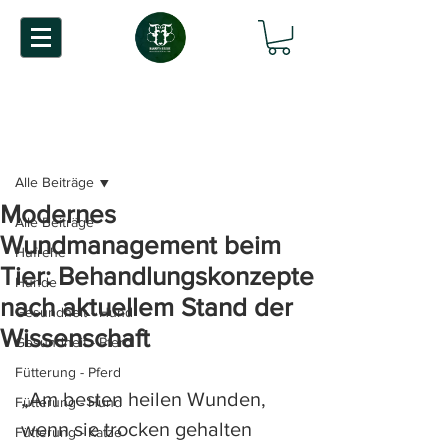
Beitrag
Alle Beiträge
Modernes
Alle Beiträge
Wundmanagement beim
Hufrehe
Tier: Behandlungskonzepte
Hunde
nach aktuellem Stand der
Gesundheit - Hund
Wissenschaft
Gesundheit - Pferd
Fütterung - Pferd
„Am besten heilen Wunden, 
Fütterung - Hund
wenn sie trocken gehalten 
Fütterung - Katze