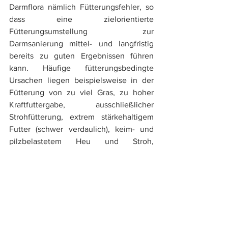
Darmflora nämlich Fütterungsfehler, so 
dass eine zielorientierte 
Fütterungsumstellung zur 
Darmsanierung mittel- und langfristig 
bereits zu guten Ergebnissen führen 
kann. Häufige fütterungsbedingte 
Ursachen liegen beispielsweise in der 
Fütterung von zu viel Gras, zu hoher 
Kraftfuttergabe, ausschließlicher 
Strohfütterung, extrem stärkehaltigem 
Futter (schwer verdaulich), keim- und 
pilzbelastetem Heu und Stroh, 
verdorbene Silage und allgemeiner 
übermäßiger Futtergabe.
Ein weiterer möglicher Grund ist die 
Unfähigkeit des Organismus aktiviertes 
B6 (P5P) zur Verfügung zu stellen. Viele 
Pferde sind tagtäglich verschiedensten 