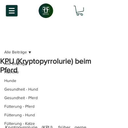
Beitrag
Alle Beiträge
KPU (Kryptopyrrolurie) beim
Alle Beiträge
Pferd
Hufrehe
Hunde
Gesundheit - Hund
Gesundheit - Pferd
Fütterung - Pferd
Fütterung - Hund
Fütterung - Katze
Kryptopyrrolurie (KPU), früher gerne 