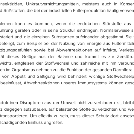
Insektiziden, Unkrautvernichtungsmitteln, meistens auch in Konser
 Süßstoffen, die bei der industriellen Futterproduktion häufig verwe
oblemen kann es kommen, wenn die endokrinen Störstoffe aus 
hrung geraten oder in seine Struktur eindringen. Normalerweise si
tariert und die einzelnen Substanzen aufeinander abgestimmt. Sie 
eteiligt, zum Beispiel bei der Nutzung von Energie aus Futtermittel
igungsgefühlen sowie bei Abwehrreaktionen auf Infekte, Verletz
erät dieses Gefüge aus der Balance und kommt es zur Zerstörun
ichts, entgleisen der Stoffwechsel und zahlreiche mit ihm verbun
len im Organismus nehmen zu, die Funktion der gesunden Darmflora wir
 von Appetit und Sättigung wird behindert, wichtige Stoffwechselp
 beeinflusst, Abwehrreaktionen unseres Immunsystems können gesch
dokrinen Disruptoren aus der Umwelt nicht zu verhindern ist, ble
utz dagegen aufzubauen, auf belastende Stoffe zu verzichten und wen
ansportieren. Um effektiv zu sein, muss dieser Schutz dort ansetz
schädigenden Einfluss angreifen.