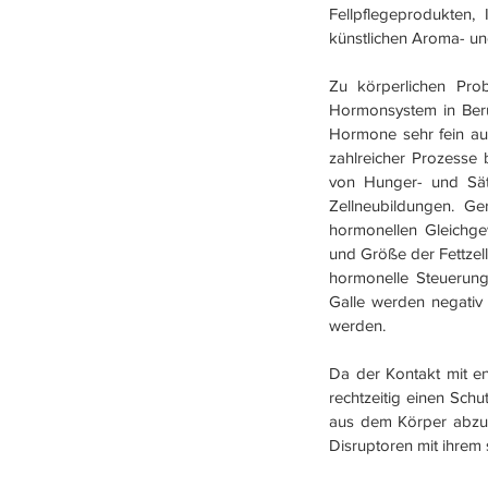
Fellpflegeprodukten, 
künstlichen Aroma- und
Zu körperlichen Pr
Hormonsystem in Berü
Hormone sehr fein aus
zahlreicher Prozesse b
von Hunger- und Sätt
Zellneubildungen. G
hormonellen Gleichgew
und Größe der Fettzel
hormonelle Steuerung
Galle werden negativ
werden. 
Da der Kontakt mit en
rechtzeitig einen Sch
aus dem Körper abzutr
Disruptoren mit ihrem 