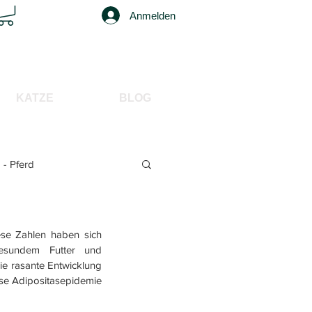
Anmelden
KATZE
BLOG
 - Pferd
iese Zahlen haben sich 
sundem Futter und 
ie rasante Entwicklung 
se Adipositasepidemie 