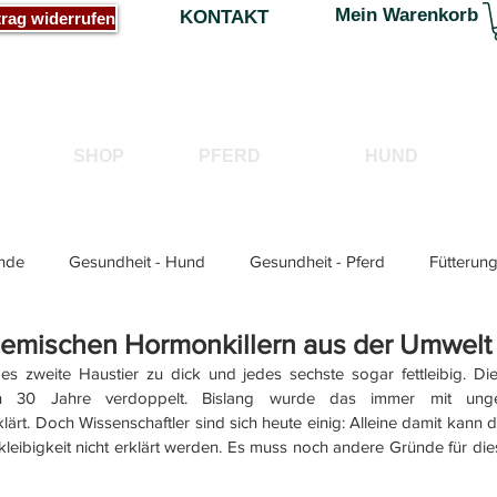
Mein Warenkorb
KONTAKT
trag widerrufen
SHOP
PFERD
HUND
nde
Gesundheit - Hund
Gesundheit - Pferd
Fütterung
hemischen Hormonkillern aus der Umwelt
ung - Katze
 jedes zweite Haustier zu dick und jedes sechste sogar fettleibig. D
en 30 Jahre verdoppelt. Bislang wurde das immer mit unge
t. Doch Wissenschaftler sind sich heute einig: Alleine damit kann d
eibigkeit nicht erklärt werden. Es muss noch andere Gründe für die