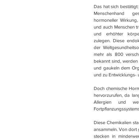
​​Das hat sich bestäti
Menschenhand gesc
hormoneller Wirkung, 
und auch Menschen tro
und erhöhter körper
zulegen. Diese endok
der Weltgesundheitsor
mehr als 800 versch
bekannt sind, werden
und gaukeln dem Orga
und zu Entwicklungs- 
Doch chemische Hormon
hervorzurufen, da lan
Allergien und wei
Fortpflanzungssystems
Diese Chemikalien sta
ansammeln. Von dort ge
stecken in minderwer