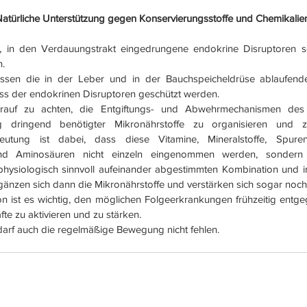
atürliche Unterstützung gegen Konservierungsstoffe und Chemikalie
es, in den Verdauungstrakt eingedrungene endokrine Disruptoren so
.   
ssen die in der Leber und in der Bauchspeicheldrüse ablaufend
uss der endokrinen Disruptoren geschützt werden.   
arauf zu achten, die Entgiftungs- und Abwehrmechanismen des
g dringend benötigter Mikronährstoffe zu organisieren und z
utung ist dabei, dass diese Vitamine, Mineralstoffe, Spuren
und Aminosäuren nicht einzeln eingenommen werden, sondern 
physiologisch sinnvoll aufeinander abgestimmten Kombination und in
rgänzen sich dann die Mikronährstoffe und verstärken sich sogar noch i
 ist es wichtig, den möglichen Folgeerkrankungen frühzeitig entgeg
te zu aktivieren und zu stärken.   
arf auch die regelmäßige Bewegung nicht fehlen. 