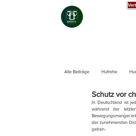
Ver
Alle Beiträge
Hufrehe
Hu
Schutz vor c
Fütterung - Hund
Fütter
​​​​In Deutschland ist
während der letzt
Bewegungsmangel erklär
der zunehmenden Dickl
geben. 