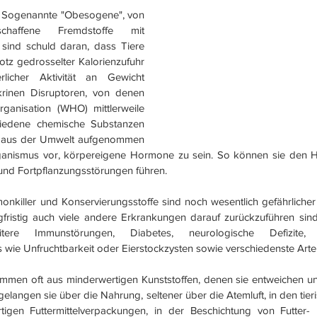
gt: Sogenannte "Obesogene", von 
haffene Fremdstoffe mit 
sind schuld daran, dass Tiere 
tz gedrosselter Kalorienzufuhr 
licher Aktivität an Gewicht 
rinen Disruptoren, von denen 
ganisation (WHO) mittlerweile 
iedene chemische Substanzen 
 aus der Umwelt aufgenommen 
nismus vor, körpereigene Hormone zu sein. So können sie den H
und Fortpflanzungsstörungen führen.
killer und Konservierungsstoffe sind noch wesentlich gefährlicher 
gfristig auch viele andere Erkrankungen darauf zurückzuführen si
tere Immunstörungen, Diabetes, neurologische Defizite,
 wie Unfruchtbarkeit oder Eierstockzysten sowie verschiedenste Arte
mmen oft aus minderwertigen Kunststoffen, denen sie entweichen u
langen sie über die Nahrung, seltener über die Atemluft, in den tier
tigen Futtermittelverpackungen, in der Beschichtung von Futter-