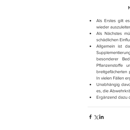
N
Als Erstes gilt 
wieder auszuleiten
Als Nächstes mü
schädlichen Einfl
Allgemein ist d
Supplementierun
besonderer Bede
Pflanzenstoffe 
breitgefächerten 
In vielen Fällen e
Unabhängig davon
es, die Abwehrkräf
Ergänzend dazu d