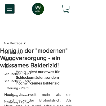
Beitrag
Alle Beiträge
Honig in der "modernen"
Alle Beiträge
Wundversorgung - ein
Hufrehe
wirksames Bakterizid!
Hunde
Honig - nicht nur etwas für 
Gesundheit - Hund
Schleckermäuler, sondern 
Gesundheit - Pferd
hochwirksames Bakterizid
Fütterung - Pferd
Honig ist weit mehr als ein 
Fütterung - Hund
gutschmeckender Brotaufstrich. Als 
Fütterung - Katze
Haus- und Heilmittel erfreut sich der 