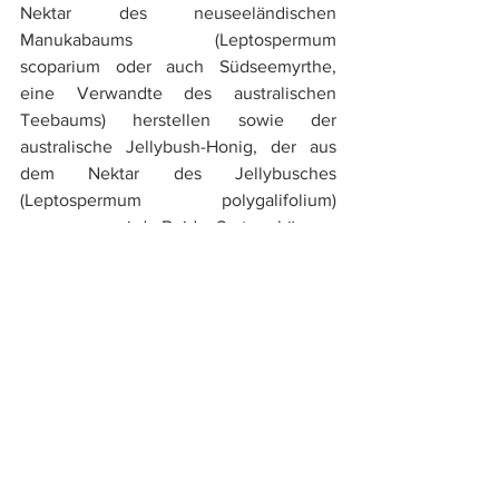
Nektar des neuseeländischen 
Manukabaums (Leptospermum 
scoparium oder auch Südseemyrthe, 
eine Verwandte des australischen 
Teebaums) herstellen sowie der 
australische Jellybush-Honig, der aus 
dem Nektar des Jellybusches 
(Leptospermum polygalifolium) 
gewonnen wird. Beide Sorten können 
meist relativ unkompliziert über die 
Apotheke und Reformhäuser bezogen 
werden. Selbstverständlich ist er auch 
mit ein paar Mausklicks über´s Internet 
zu bekommen. Aber Vorsicht: Manuka-
Honig zählt zu den teuersten 
Honigsorten und ist somit beliebtes 
Fälschungsobjekt, achten Sie daher 
immer auf seriöse Anbieter!