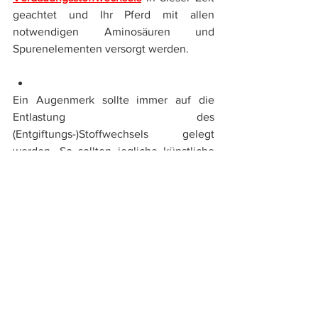
geachtet und Ihr Pferd mit allen 
notwendigen Aminosäuren und 
Spurenelementen versorgt werden.
Entgiftung von Niere und Leber
Ein Augenmerk sollte immer auf die 
Entlastung des 
(Entgiftungs-)Stoffwechsels gelegt 
werden. So sollten jegliche künstliche 
Zusatz-, Aroma- und 
Konservierungsstoffe vermieden und 
stattdessen auf qualitativ hochwertige 
und vor allem natürliche Produkte 
zurückgegriffen werden. Neben der 
Fütterung sollte zudem auch jede 
zusätzliche vermeidbare 
Stoffwechselbelastung gemieden 
werden. Medikamentengaben, 