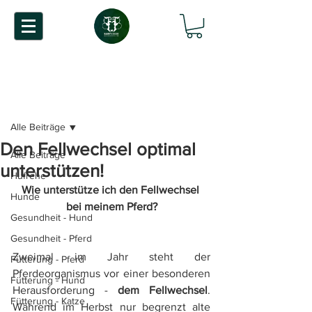
Beitrag
Alle Beiträge
Den Fellwechsel optimal
Alle Beiträge
unterstützen!
Hufrehe
Wie unterstütze ich den Fellwechsel 
Hunde
bei meinem Pferd?
Gesundheit - Hund
Gesundheit - Pferd
Zweimal im Jahr steht der 
Fütterung - Pferd
Pferdeorganismus vor einer besonderen 
Fütterung - Hund
Herausforderung - 
dem Fellwechsel
.  
Fütterung - Katze
Während im Herbst nur begrenzt alte 