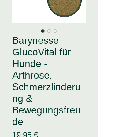
Barynesse
GlucoVital für
Hunde -
Arthrose,
Schmerzlinderu
ng &
Bewegungsfreu
de
Preis
19,95 €