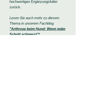
hochwertiges Ergänzungsfutter
zurück.
Lesen Sie auch mehr zu diesem
Thema in unserem Fachblog
"Arthrose beim Hund: Wenn jeder
Schritt schmerzt"
!
Inhaltsstoffe & Dosierung:
Analytische Bestandteile:
Anwendungshinweise:
Rohprotein 33,8% Rohfett 4,3%
Rohfaser 4,6% Rohasche 6,1%
Um eine optimale Wirkung zu
erreichen, sollte die Fütterung über
Zusammensetzung:
einen längeren Zeitraum erfolgen.
Glucosamin, Algenmehl (Chlorella
Dieses Ergänzungsfuttermittel sollte
vulgaris), Bierhefe, Leinsamen,
wegen des gegenüber
Ähnliche Produkte
Hagebutte, Methylsulfonylmethan
Alleinfuttermitteln höheren Gehalts
(MSM), Chondroitinsulfat
an Spurenelementen nur in der
angegebenen Dosierung verfüttert